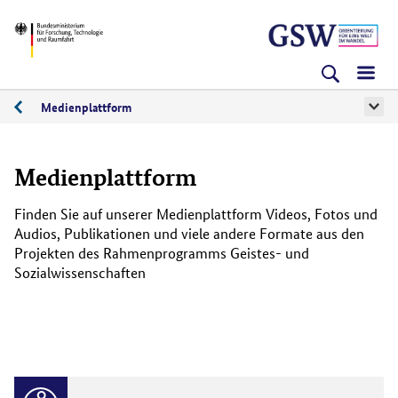
Direkt
Direkt
Direkt
BMFTR
zum
zum
zur
Inhalt
Hauptmenu
Suche
(Eingabetaste)
(Eingabetaste)
(Eingabetaste)
Medienplattform
Wissenschaftskommunikation
und
Medienplattform
Transfer
Finden Sie auf unserer Medienplattform Videos, Fotos und
Audios, Publikationen und viele andere Formate aus den
Projekten des Rahmenprogramms Geistes- und
Sozialwissenschaften