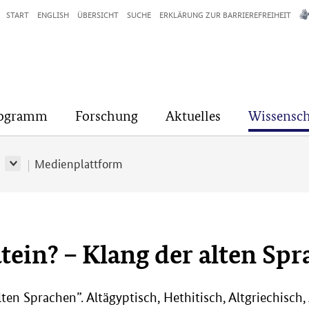
START
ENGLISH
ÜBERSICHT
SUCHE
ERKLÄRUNG ZUR BARRIEREFREIHEIT
rogramm
Forschung
Aktuelles
Wissensch
r
Medienplattform
tein? – Klang der alten Sp
Alten Sprachen”. Altägyptisch, Hethitisch, Altgriechisc