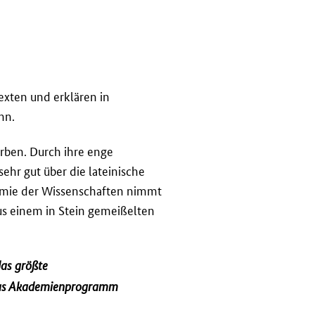
exten und erklären in
nn.
orben. Durch ihre enge
hr gut über die lateinische
emie der Wissenschaften nimmt
aus einem in Stein gemeißelten
as größte
 das Akademienprogramm