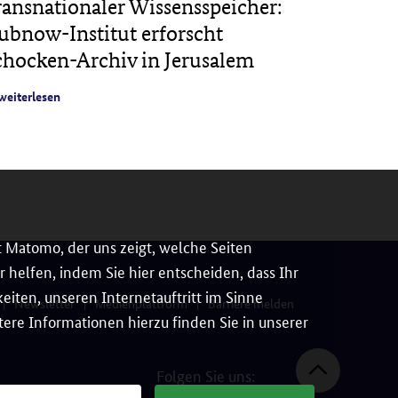
E-LEAR
ransnationaler Wissensspeicher:
Geschic
ubnow-Institut erforscht
europäi
chocken-Archiv in Jerusalem
weiterles
weiterlesen
 Matomo, der uns zeigt, welche Seiten
 helfen, indem Sie hier entscheiden, dass Ihr
iten, unseren Internetauftritt im Sinne
Newsletter
Medienplattform
Barriere melden
ere Informationen hierzu finden Sie in unserer
Folgen Sie uns: