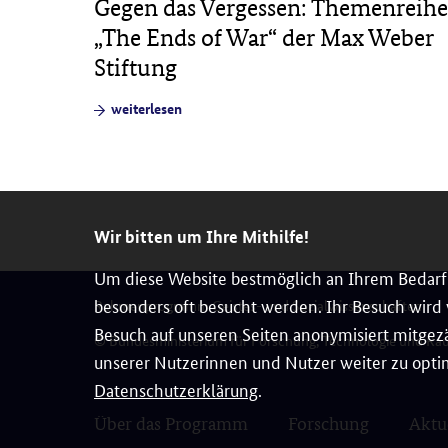
Jahre
Gegen das Vergessen: Themenreihe
e von
„The Ends of War“ der Max Weber
land"
Stiftung
weiterlesen
Wir bitten um Ihre Mithilfe!
Um diese Website bestmöglich an Ihrem Bedarf 
besonders oft besucht werden. Ihr Besuch wird v
Rahmenprogramm Geistes- und Sozialwissenschaften
Besuch auf unseren Seiten anonymisiert mitgezä
© Bundesministerium für Forschung, Technologie und Ra
unserer Nutzerinnen und Nutzer weiter zu optim
Datenschutzerklärung
.
Über das Programm
Forschung
Aktu