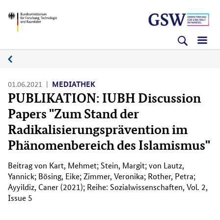
Direkt
Direkt
Direkt
BMFTR
zum
zum
zur
Inhalt
Hauptmenu
Suche
(Eingabetaste)
(Eingabetaste)
(Eingabetaste)
Medienplattform
01.06.2021
MEDIATHEK
PUBLIKATION: IUBH Discussion
Papers "Zum Stand der
Radikalisierungsprävention im
Phänomenbereich des Islamismus"
Beitrag von Kart, Mehmet; Stein, Margit; von Lautz,
Yannick; Bösing, Eike; Zimmer, Veronika; Rother, Petra;
Ayyildiz, Caner (2021); Reihe: Sozialwissenschaften, Vol. 2,
Issue 5