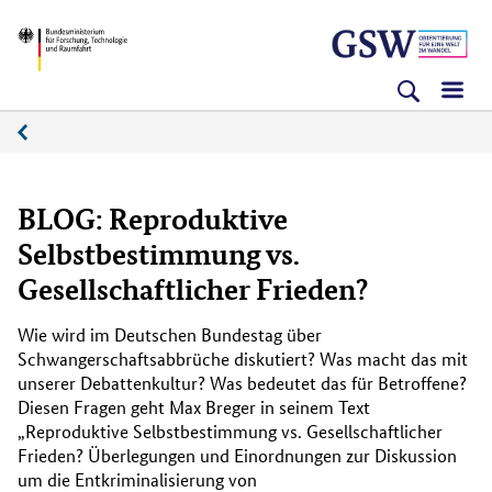
Direkt
Direkt
Direkt
BMFTR
zum
zum
zur
Inhalt
Hauptmenu
Suche
(Eingabetaste)
(Eingabetaste)
(Eingabetaste)
Medienplattform
BLOG: Reproduktive
Selbstbestimmung vs.
Gesellschaftlicher Frieden?
Wie wird im Deutschen Bundestag über
Schwangerschaftsabbrüche diskutiert? Was macht das mit
unserer Debattenkultur? Was bedeutet das für Betroffene?
Diesen Fragen geht Max Breger in seinem Text
„Reproduktive Selbstbestimmung vs. Gesellschaftlicher
Frieden? Überlegungen und Einordnungen zur Diskussion
um die Entkriminalisierung von