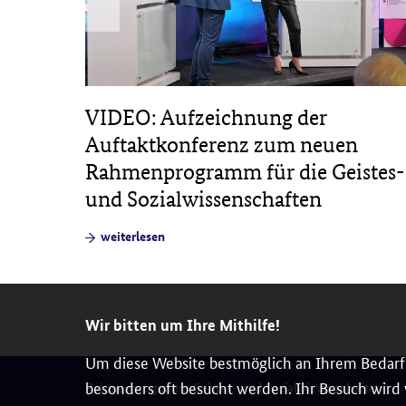
 in
VIDEO: Aufzeichnung der
die
Auftaktkonferenz zum neuen
Rahmenprogramm für die Geistes-
und Sozialwissenschaften
weiterlesen
Wir bitten um Ihre Mithilfe!
Um diese Website bestmöglich an Ihrem Bedarf 
besonders oft besucht werden. Ihr Besuch wird v
Rahmenprogramm Geistes- und Sozialwissenschaften