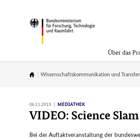
Direkt
Direkt
Direkt
zum
zum
zur
BMFTR
Inhalt
Hauptmenu
Suche
(Eingabetaste)
(Eingabetaste)
(Eingabetaste)
Über das P
Wissenschaftskommunikation und Transfe
Zur
Startseite
06.11.2019
MEDIATHEK
VIDEO: Science Slam
Bei der Auftaktveranstaltung der bundeswe