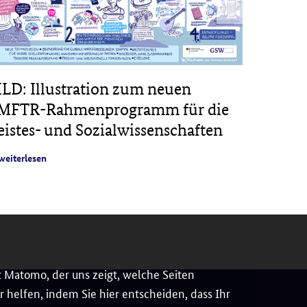
ILD: Illustration zum neuen
PROJE
MFTR-Rahmenprogramm für die
Veröff
eistes- und Sozialwissenschaften
digital
Feld de
weiterlesen
weiterles
 Matomo, der uns zeigt, welche Seiten
 helfen, indem Sie hier entscheiden, dass Ihr