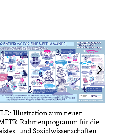
ILD: Illustration zum neuen
PROJE
MFTR-Rahmenprogramm für die
Veröff
eistes- und Sozialwissenschaften
digital