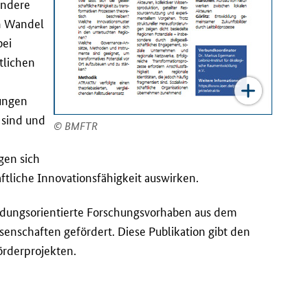
ondere
n Wandel
bei
ftlichen
gungen
 sind und
BMFTR
gen sich
tliche Innovationsfähigkeit auswirken.
dungsorientierte Forschungsvorhaben aus dem
ssenschaften gefördert. Diese Publikation gibt den
örderprojekten.