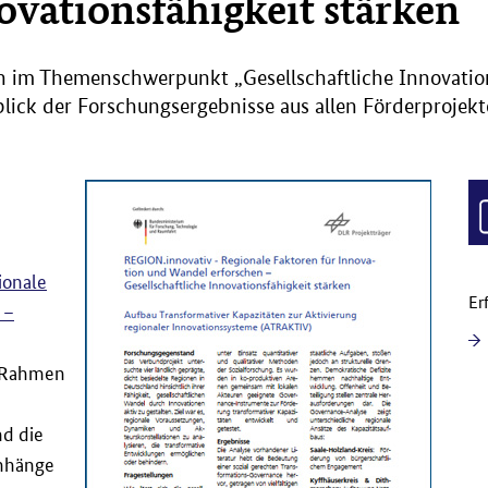
novationsfähigkeit stärken
 Themenschwerpunkt „Gesellschaftliche Innovationsf
rblick der Forschungsergebnisse aus allen Förderproje
ionale
Er
 –
m Rahmen
nd die
enhänge