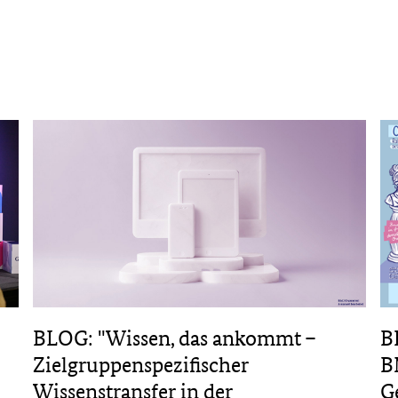
B
BLOG: "Wissen, das ankommt –
B
Zielgruppenspezifischer
G
Wissenstransfer in der