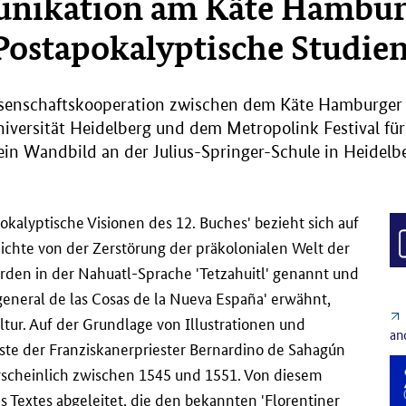
nikation am Käte Hamburg
Postapokalyptische Studie
senschaftskooperation zwischen dem Käte Hamburger 
iversität Heidelberg und dem Metropolink Festival f
in Wandbild an der Julius-Springer-Schule in Heidelb
okalyptische Visionen des 12. Buches' bezieht sich auf
ichte von der Zerstörung der präkolonialen Welt der
den in der Nahuatl-Sprache 'Tetzahuitl' genannt und
eneral de las Cosas de la Nueva España' erwähnt,
ur. Auf der Grundlage von Illustrationen und
an
ste der Franziskanerpriester Bernardino de Sahagún
hrscheinlich zwischen 1545 und 1551. Von diesem
 Textes abgeleitet, die den bekannten 'Florentiner