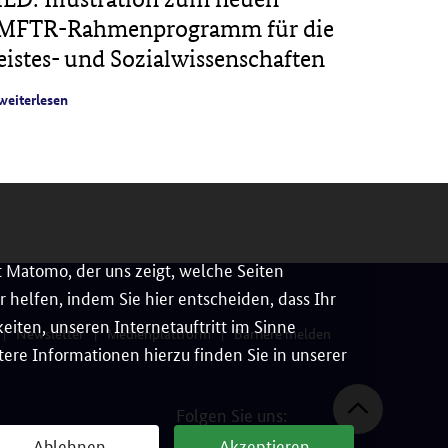
PROJE
MFTR-Rahmenprogramm für die
Veröff
eistes- und Sozialwissenschaften
digital
Feld de
weiterlesen
weiterles
 Matomo, der uns zeigt, welche Seiten
 helfen, indem Sie hier entscheiden, dass Ihr
iten, unseren Internetauftritt im Sinne
Newsletter
Medienplattform
Barriere melden
ere Informationen hierzu finden Sie in unserer
Folgen Sie uns:
Ablehnen
Akzeptieren