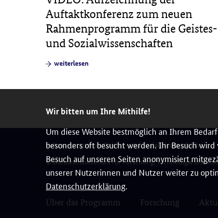
die
Auftaktkonferenz zum neuen
Rahmenprogramm für die Geistes-
und Sozialwissenschaften
weiterlesen
Wir bitten um Ihre Mithilfe!
Um diese Website bestmöglich an Ihrem Bedarf 
besonders oft besucht werden. Ihr Besuch wird v
Rahmenprogramm Geistes- und Sozialwissenschaften
Besuch auf unseren Seiten anonymisiert mitgezä
© Bundesministerium für Forschung, Technologie und Ra
unserer Nutzerinnen und Nutzer weiter zu optim
Datenschutzerklärung
.
Über das Programm
Forschung
Aktu