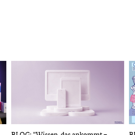
B
BLOG: "Wissen, das ankommt –