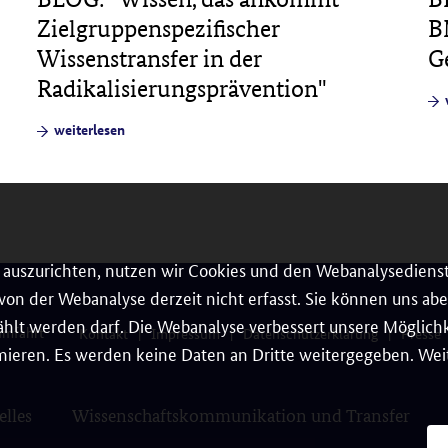
B
Zielgruppenspezifischer
G
Wissenstransfer in der
Radikalisierungsprävention"
weiterlesen
auszurichten, nutzen wir Cookies und den Webanalysedienst
on der Webanalyse derzeit nicht erfasst. Sie können uns aber
hlt werden darf. Die Webanalyse verbessert unsere Möglichke
umfahrt
Kontakt
Impressum
Datenschutzerklärung
Presse
ieren. Es werden keine Daten an Dritte weitergegeben. Weit
elles
Wissenschaftskommunikation und Transfer