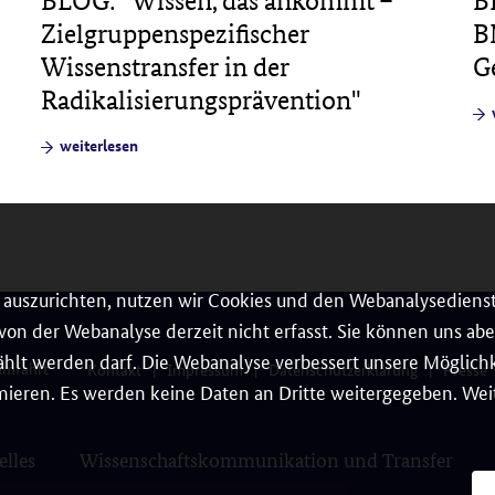
B
BLOG: "Wissen, das ankommt –
B
Zielgruppenspezifischer
G
Wissenstransfer in der
Radikalisierungsprävention"
weiterlesen
auszurichten, nutzen wir Cookies und den Webanalysedienst
on der Webanalyse derzeit nicht erfasst. Sie können uns aber
hlt werden darf. Die Webanalyse verbessert unsere Möglichke
umfahrt
Kontakt
Impressum
Datenschutzerklärung
Presse
ieren. Es werden keine Daten an Dritte weitergegeben. Weit
elles
Wissenschaftskommunikation und Transfer