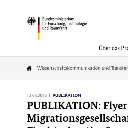
Direkt
Direkt
Direkt
zum
zum
zur
BMFTR
Inhalt
Hauptmenu
Suche
(Eingabetaste)
(Eingabetaste)
(Eingabetaste)
Über das P
Wissenschaftskommunikation und Transfe
Zur
Startseite
13.05.2025
PUBLIKATION
PUBLIKATION: Flyer 
Migrationsgesellschaf