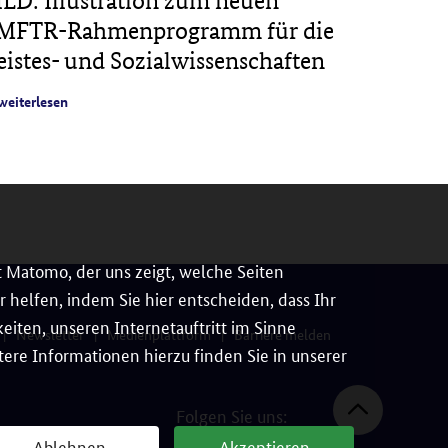
ILD: Illustration zum neuen
PROJE
MFTR-Rahmenprogramm für die
Veröff
eistes- und Sozialwissenschaften
digital
Feld de
weiterlesen
weiterles
 Matomo, der uns zeigt, welche Seiten
 helfen, indem Sie hier entscheiden, dass Ihr
iten, unseren Internetauftritt im Sinne
Newsletter
Medienplattform
Barriere melden
ere Informationen hierzu finden Sie in unserer
Folgen Sie uns:
Ablehnen
Akzeptieren