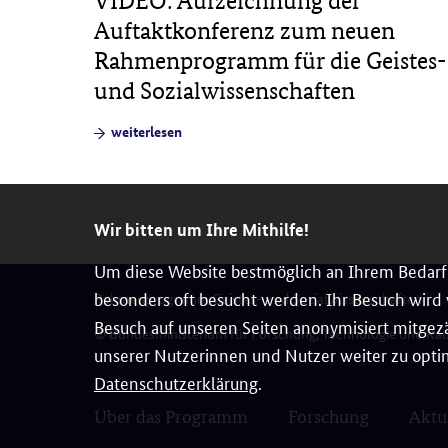
 in
VIDEO: Aufzeichnung der
die
Auftaktkonferenz zum neuen
Rahmenprogramm für die Geistes-
und Sozialwissenschaften
weiterlesen
Wir bitten um Ihre Mithilfe!
Um diese Website bestmöglich an Ihrem Bedarf 
besonders oft besucht werden. Ihr Besuch wird v
Rahmenprogramm Geistes- und Sozialwissenschaften
Besuch auf unseren Seiten anonymisiert mitgezä
© Bundesministerium für Forschung, Technologie und Ra
unserer Nutzerinnen und Nutzer weiter zu optim
Datenschutzerklärung
.
Über das Programm
Forschung
Aktu