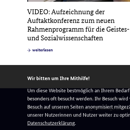
 in
VIDEO: Aufzeichnung der
die
Auftaktkonferenz zum neuen
Rahmenprogramm für die Geistes-
und Sozialwissenschaften
weiterlesen
Wir bitten um Ihre Mithilfe!
Um diese Website bestmöglich an Ihrem Bedarf 
besonders oft besucht werden. Ihr Besuch wird v
Rahmenprogramm Geistes- und Sozialwissenschaften
Besuch auf unseren Seiten anonymisiert mitgezä
© Bundesministerium für Forschung, Technologie und Ra
unserer Nutzerinnen und Nutzer weiter zu optim
Datenschutzerklärung
.