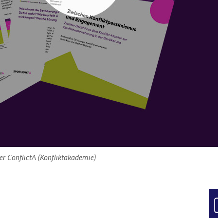
der ConflictA (Konfliktakademie)