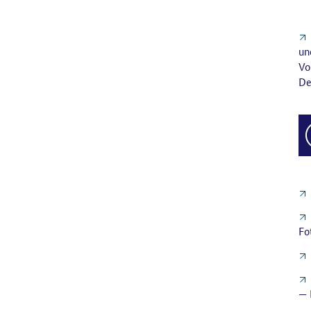
un
Vo
De
Fo
— 