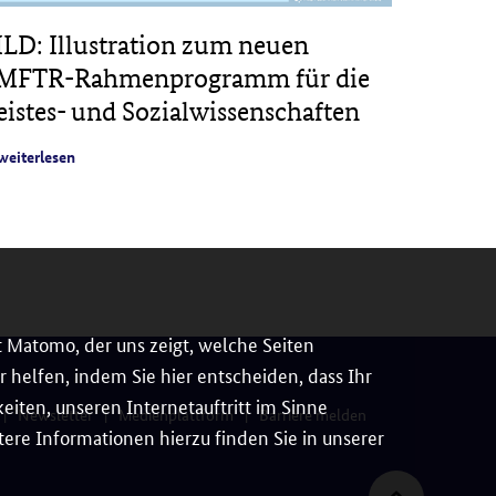
ILD: Illustration zum neuen
PROJE
MFTR-Rahmenprogramm für die
Veröff
eistes- und Sozialwissenschaften
digital
Feld de
weiterlesen
weiterles
 Matomo, der uns zeigt, welche Seiten
 helfen, indem Sie hier entscheiden, dass Ihr
iten, unseren Internetauftritt im Sinne
Newsletter
Medienplattform
Barriere melden
ere Informationen hierzu finden Sie in unserer