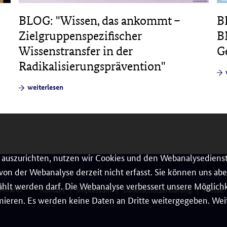
B
BLOG: "Wissen, das ankommt –
B
Zielgruppenspezifischer
G
Wissenstransfer in der
Radikalisierungsprävention"
weiterlesen
auszurichten, nutzen wir Cookies und den Webanalysedienst
on der Webanalyse derzeit nicht erfasst. Sie können uns aber
hlt werden darf. Die Webanalyse verbessert unsere Möglichke
umfahrt
Kontakt
Impressum
Datenschutzerklärung
Presse
ieren. Es werden keine Daten an Dritte weitergegeben. Weit