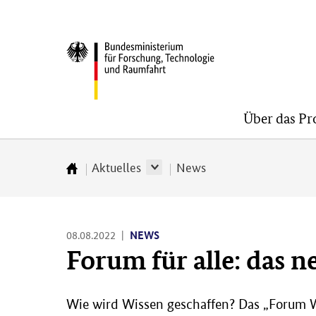
Direkt
Direkt
Direkt
zum
zum
zur
BMFTR
Inhalt
Hauptmenu
Suche
(Eingabetaste)
(Eingabetaste)
(Eingabetaste)
Über das P
Aktuelles
News
Zur
Startseite
08.08.2022
NEWS
Forum für alle: das 
Wie wird Wissen geschaffen? Das „Forum Wi