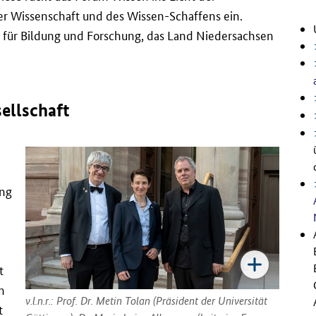
er Wissenschaft und des Wissen-Schaffens ein.
 für Bildung und Forschung, das Land Niedersachsen
ellschaft
ung
n
t
m
v.l.n.r.: Prof. Dr. Metin Tolan (Präsident der Universität
t