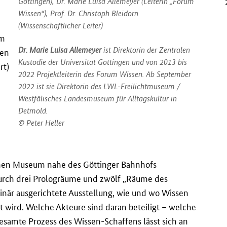
Göttingen), Dr. Marie Luisa Allemeyer (Leiterin „Forum
Wissen“), Prof. Dr. Christoph Bleidorn
(Wissenschaftlicher Leiter)
em
Dr. Marie Luisa Allemeyer
ist Direktorin der Zentralen
den
Kustodie der Universität Göttingen und von 2013 bis
rt)
2022 Projektleiterin des Forum Wissen. Ab September
2022 ist sie Direktorin des LWL-Freilichtmuseum /
Westfälisches Landesmuseum für Alltagskultur in
Detmold.
Peter Heller
chen Museum nahe des Göttinger Bahnhofs
rch drei Prologräume und zwölf „Räume des
iplinär ausgerichtete Ausstellung, wie und wo Wissen
lt wird. Welche Akteure sind daran beteiligt – welche
amte Prozess des Wissen-Schaffens lässt sich an