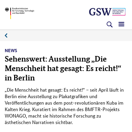
Direkt
Direkt
Direkt
BMFTR
zum
zum
zur
Inhalt
Hauptmenu
Suche
(Eingabetaste)
(Eingabetaste)
(Eingabetaste)
News
NEWS
Sehenswert: Ausstellung „Die
Menschheit hat gesagt: Es reicht!“
in Berlin
„Die Menschheit hat gesagt: Es reicht!“ – seit April läuft in
Berlin eine Ausstellung zu Plakatgrafiken und
Veröffentlichungen aus dem post-revolutionären Kuba im
Kalten Krieg. Kuratiert im Rahmen des BMFTR-Projekts
WONAGO, macht sie historische Forschung zu
ästhetischen Narrativen sichtbar.