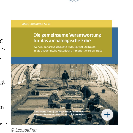
ng
des
t
igt
en
iese
Leopoldina