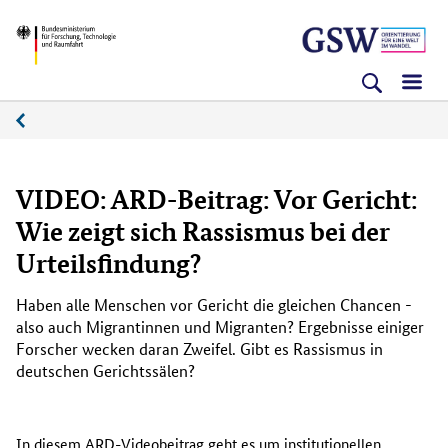
Direkt
Direkt
Direkt
BMFTR
zum
zum
zur
Inhalt
Hauptmenu
Suche
(Eingabetaste)
(Eingabetaste)
(Eingabetaste)
Medienplattform
VIDEO: ARD-Beitrag: Vor Gericht:
Wie zeigt sich Rassismus bei der
Urteilsfindung?
Haben alle Menschen vor Gericht die gleichen Chancen -
also auch Migrantinnen und Migranten? Ergebnisse einiger
Forscher wecken daran Zweifel. Gibt es Rassismus in
deutschen Gerichtssälen?
In diesem ARD-Videobeitrag geht es um institutionellen