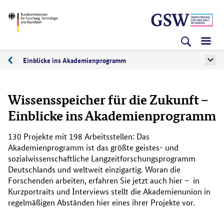
Direkt
Direkt
Direkt
BMFTR
zum
zum
zur
Inhalt
Hauptmenu
Suche
(Eingabetaste)
(Eingabetaste)
(Eingabetaste)
Einblicke ins Akademienprogramm
Aktuelles
Wissensspeicher für die Zukunft –
Einblicke ins Akademienprogramm
130 Projekte mit 198 Arbeitsstellen: Das
Akademienprogramm ist das größte geistes- und
sozialwissenschaftliche Langzeitforschungsprogramm
Deutschlands und weltweit einzigartig. Woran die
Forschenden arbeiten, erfahren Sie jetzt auch hier – in
Kurzportraits und Interviews stellt die Akademienunion in
regelmäßigen Abständen hier eines ihrer Projekte vor.