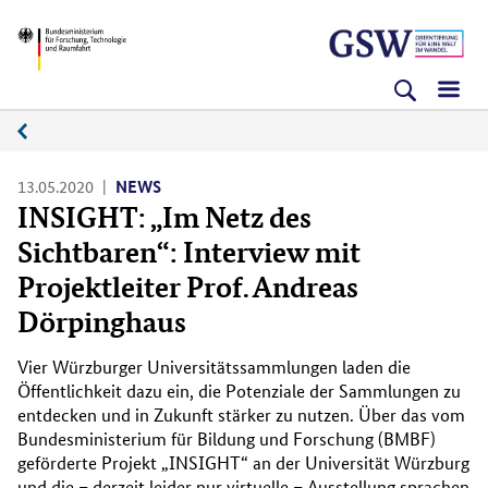
Direkt
Direkt
Direkt
BMFTR
zum
zum
zur
Inhalt
Hauptmenu
Suche
(Eingabetaste)
(Eingabetaste)
(Eingabetaste)
News
13.05.2020
NEWS
INSIGHT: „Im Netz des
Sichtbaren“: Interview mit
Projektleiter Prof. Andreas
Dörpinghaus
Vier Würzburger Universitätssammlungen laden die
Öffentlichkeit dazu ein, die Potenziale der Sammlungen zu
entdecken und in Zukunft stärker zu nutzen. Über das vom
Bundesministerium für Bildung und Forschung (BMBF)
geförderte Projekt „INSIGHT“ an der Universität Würzburg
und die – derzeit leider nur virtuelle – Ausstellung sprachen