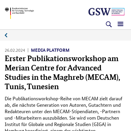
Direkt
Direkt
Direkt
BMFTR
zum
zum
zur
Inhalt
Hauptmenu
Suche
(Eingabetaste)
(Eingabetaste)
(Eingabetaste)
Medienplattform
26.02.2024
MEDIA PLATFORM
Erster Publikationsworkshop am
Merian Centre for Advanced
Studies in the Maghreb (MECAM),
Tunis, Tunesien
Die Publikationsworkshop-Reihe von MECAM zielt darauf
ab, die nächste Generation von Autoren, Gutachtern und
Redakteuren unter den MECAM-Stipendiaten, -Partnern
und -Mitarbeitern auszubilden. Sie wird vom Deutschen
Institut für Globale und Regionale Studien (GIGA) in
Hamburg koordiniert, einem der wichtigsten