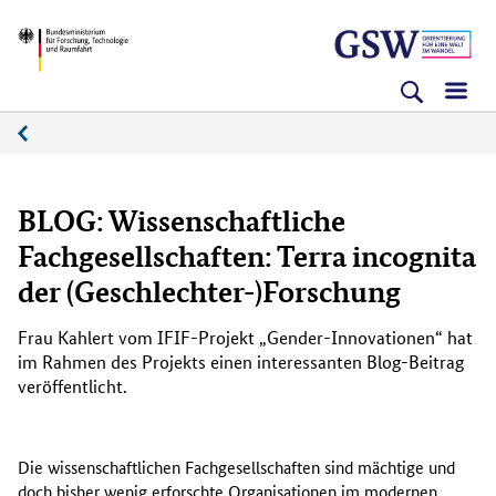
Direkt
Direkt
Direkt
BMFTR
zum
zum
zur
Inhalt
Hauptmenu
Suche
(Eingabetaste)
(Eingabetaste)
(Eingabetaste)
Medienplattform
BLOG: Wissenschaftliche
Fachgesellschaften: Terra incognita
der (Geschlechter-)Forschung
Frau Kahlert vom IFIF-Projekt „Gender-Innovationen“ hat
im Rahmen des Projekts einen interessanten Blog-Beitrag
veröffentlicht.
Die wissenschaftlichen Fachgesellschaften sind mächtige und
doch bisher wenig erforschte Organisationen im modernen