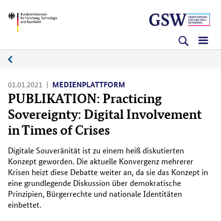
Direkt
Direkt
Direkt
BMFTR
zum
zum
zur
Inhalt
Hauptmenu
Suche
(Eingabetaste)
(Eingabetaste)
(Eingabetaste)
Medienplattform
01.01.2021
MEDIENPLATTFORM
PUBLIKATION: Practicing
Sovereignty: Digital Involvement
in Times of Crises
Digitale Souveränität ist zu einem heiß diskutierten
Konzept geworden. Die aktuelle Konvergenz mehrerer
Krisen heizt diese Debatte weiter an, da sie das Konzept in
eine grundlegende Diskussion über demokratische
Prinzipien, Bürgerrechte und nationale Identitäten
einbettet.