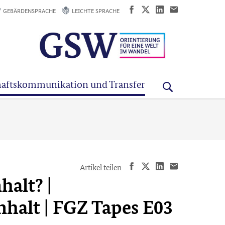
GEBÄRDENSPRACHE
LEICHTE SPRACHE
aftskommunikation und Transfer
Artikel teilen
halt? |
halt | FGZ Tapes E03