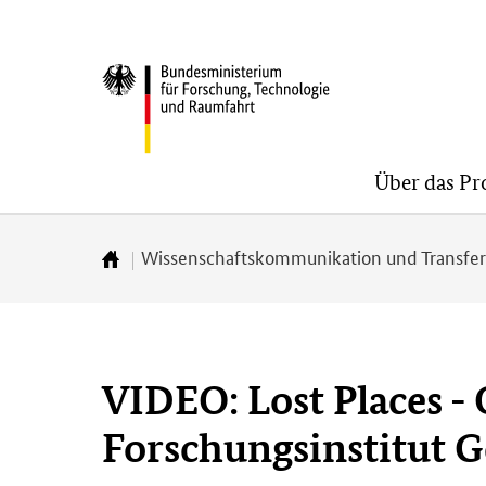
Direkt
Direkt
Direkt
zum
zum
zur
BMFTR
Inhalt
Hauptmenu
Suche
(Eingabetaste)
(Eingabetaste)
(Eingabetaste)
Über das P
Wissenschaftskommunikation und Transfe
Zur
Startseite
VIDEO: Lost Places -
Forschungsinstitut G