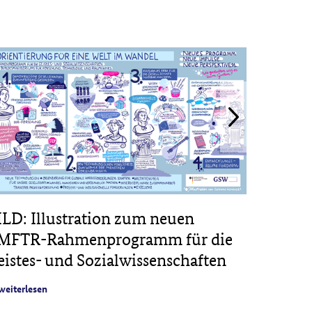
ILD: Illustration zum neuen
PROJE
MFTR-Rahmenprogramm für die
Veröff
eistes- und Sozialwissenschaften
digital
Feld de
weiterlesen
weiterles