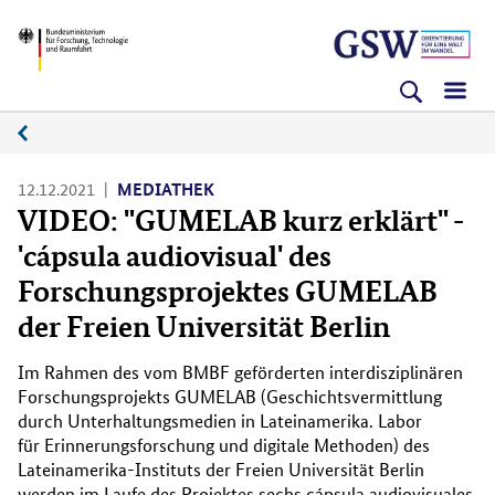
Direkt
Direkt
Direkt
BMFTR
zum
zum
zur
Inhalt
Hauptmenu
Suche
(Eingabetaste)
(Eingabetaste)
(Eingabetaste)
Medienplattform
12.12.2021
MEDIATHEK
VIDEO: "GUMELAB kurz erklärt" -
'cápsula audiovisual' des
Forschungsprojektes GUMELAB
der Freien Universität Berlin
Im Rahmen des vom BMBF geförderten interdisziplinären
Forschungsprojekts GUMELAB (Geschichtsvermittlung
durch Unterhaltungsmedien in Lateinamerika. Labor
für Erinnerungsforschung und digitale Methoden) des
Lateinamerika-Instituts der Freien Universität Berlin
werden im Laufe des Projektes sechs cápsula audiovisuales,