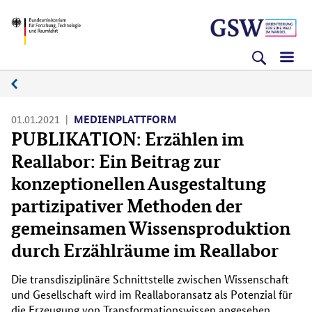
Direkt
Direkt
Direkt
BMFTR
zum
zum
zur
Inhalt
Hauptmenu
Suche
(Eingabetaste)
(Eingabetaste)
(Eingabetaste)
Medienplattform
01.01.2021
MEDIENPLATTFORM
PUBLIKATION: Erzählen im
Reallabor: Ein Beitrag zur
konzeptionellen Ausgestaltung
partizipativer Methoden der
gemeinsamen Wissensproduktion
durch Erzählräume im Reallabor
Die transdisziplinäre Schnittstelle zwischen Wissenschaft
und Gesellschaft wird im Reallaboransatz als Potenzial für
die Erzeugung von Transformationswissen angesehen.