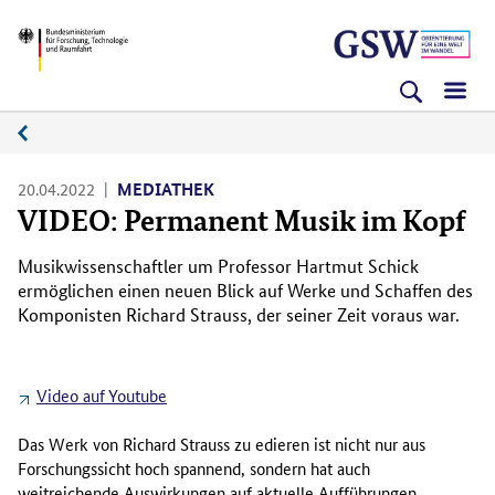
Direkt
Direkt
Direkt
BMFTR
zum
zum
zur
Inhalt
Hauptmenu
Suche
(Eingabetaste)
(Eingabetaste)
(Eingabetaste)
Medienplattform
20.04.2022
MEDIATHEK
VIDEO: Permanent Musik im Kopf
Musikwissenschaftler um Professor Hartmut Schick
ermöglichen einen neuen Blick auf Werke und Schaffen des
Komponisten Richard Strauss, der seiner Zeit voraus war.
Video auf Youtube
Das Werk von Richard Strauss zu edieren ist nicht nur aus
Forschungssicht hoch spannend, sondern hat auch
weitreichende Auswirkungen auf aktuelle Aufführungen.