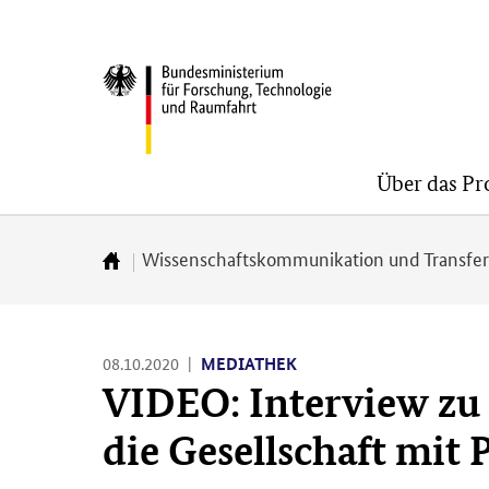
Direkt
Direkt
Direkt
zum
zum
zur
BMFTR
Inhalt
Hauptmenu
Suche
(Eingabetaste)
(Eingabetaste)
(Eingabetaste)
Über das P
Wissenschaftskommunikation und Transfe
Zur
Startseite
08.10.2020
MEDIATHEK
VIDEO: Interview zu
die Gesellschaft mit P