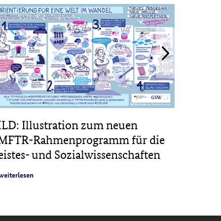
ILD: Illustration zum neuen
PROJE
MFTR-Rahmenprogramm für die
Veröff
eistes- und Sozialwissenschaften
digital
Feld de
weiterlesen
weiterles