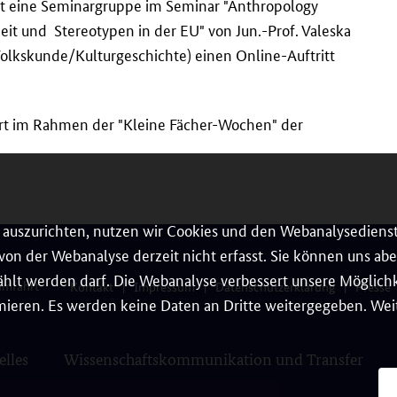
et eine Seminargruppe im Seminar "Anthropology
heit und Stereotypen in der EU" von Jun.-Prof. Valeska
olkskunde/Kulturgeschichte) einen Online-Auftritt
dert im Rahmen der "Kleine Fächer-Wochen" der
auszurichten, nutzen wir Cookies und den Webanalysedienst
on der Webanalyse derzeit nicht erfasst. Sie können uns aber
hlt werden darf. Die Webanalyse verbessert unsere Möglichke
umfahrt
Kontakt
Impressum
Datenschutzerklärung
Presse
ieren. Es werden keine Daten an Dritte weitergegeben. Weit
elles
Wissenschaftskommunikation und Transfer