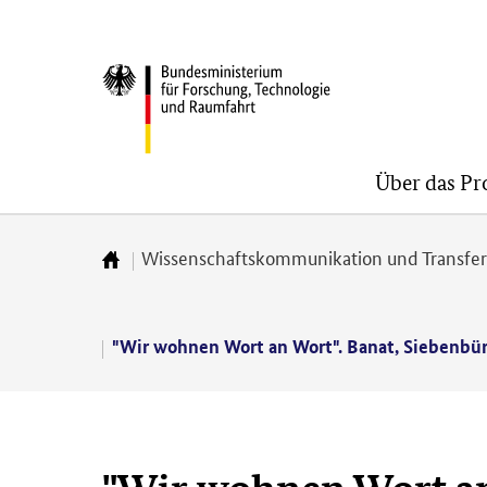
Direkt
Direkt
Direkt
zum
zum
zur
BMFTR
Inhalt
Hauptmenu
Suche
(Eingabetaste)
(Eingabetaste)
(Eingabetaste)
Über das P
Wissenschaftskommunikation und Transfe
Zur
Startseite
"Wir wohnen Wort an Wort". Banat, Siebenbürg