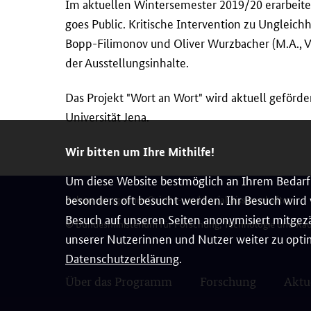
Im aktuellen Wintersemester 2019/20 erarbeit
goes Public. Kritische Intervention zu Ungleich
Bopp-Filimonov und Oliver Wurzbacher (M.A., V
der Ausstellungsinhalte.
Das Projekt "Wort an Wort" wird aktuell geför
Universität Jena.
Wir bitten um Ihre Mithilfe!
Um diese Website bestmöglich an Ihrem Bedarf 
besonders oft besucht werden. Ihr Besuch wird v
Rahmenprogramm Geistes- und Sozialwissenschaften
Besuch auf unseren Seiten anonymisiert mitgezä
© Bundesministerium für Forschung, Technologie und Ra
unserer Nutzerinnen und Nutzer weiter zu optim
Datenschutzerklärung
.
Über das Programm
Forschung
Aktu