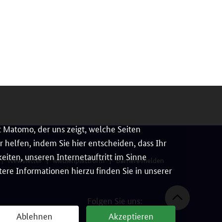
 Matomo, der uns zeigt, welche Seiten
 helfen, indem Sie hier entscheiden, dass Ihr
iten, unseren Internetauftritt im Sinne
Newsletter
Medienplattform
Barriere melden
ere Informationen hierzu finden Sie in unserer
Folgen Sie uns:
Ablehnen
Akzeptieren