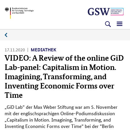
Direkt
Direkt
Direkt
BMFTR
zum
zum
zur
Inhalt
Hauptmenu
Suche
(Eingabetaste)
(Eingabetaste)
(Eingabetaste)
Medienplattform
17.11.2020
MEDIATHEK
VIDEO: A Review of the online GiD
Lab-panel: Capitalism in Motion.
Imagining, Transforming, and
Inventing Economic Forms over
Time
„GiD Lab“ der Max Weber Stiftung war am 5. November
mit der englischsprachigen Online-Podiumsdiskussion
„
Capitalism in Motion. Imagining, Transforming, and
Inventing Economic Forms over Tim
e“ bei der “Berlin