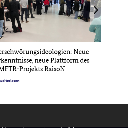
erschwörungsideologien: Neue
EHRI-D
rkenntnisse, neue Plattform des
dauerha
MFTR-Projekts RaisoN
weiterles
weiterlesen