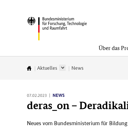
Direkt
Direkt
Direkt
zum
zum
zur
BMFTR
Inhalt
Hauptmenu
Suche
(Eingabetaste)
(Eingabetaste)
(Eingabetaste)
Über das P
Aktuelles
News
Zur
Startseite
07.02.2023
NEWS
deras_on – Deradikal
Neues vom Bundesministerium für Bildung u