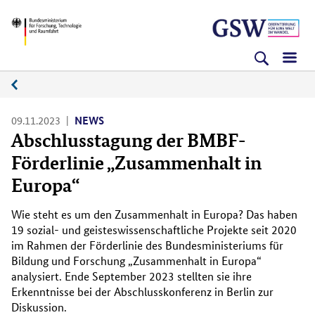
Direkt
Direkt
Direkt
BMFTR
zum
zum
zur
Inhalt
Hauptmenu
Suche
(Eingabetaste)
(Eingabetaste)
(Eingabetaste)
News
09.11.2023
NEWS
Abschlusstagung der BMBF-
Förderlinie „Zusammenhalt in
Europa“
Wie steht es um den Zusammenhalt in Europa? Das haben
19 sozial- und geisteswissenschaftliche Projekte seit 2020
im Rahmen der Förderlinie des Bundesministeriums für
Bildung und Forschung „Zusammenhalt in Europa“
analysiert. Ende September 2023 stellten sie ihre
Erkenntnisse bei der Abschlusskonferenz in Berlin zur
Diskussion.