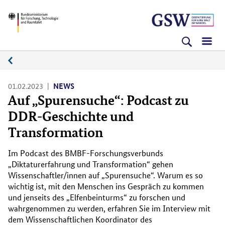
Direkt
Direkt
Direkt
BMFTR
zum
zum
zur
Inhalt
Hauptmenu
Suche
(Eingabetaste)
(Eingabetaste)
(Eingabetaste)
News
01.02.2023
NEWS
Auf „Spurensuche“: Podcast zu
DDR-Geschichte und
Transformation
Im Podcast des BMBF-Forschungsverbunds
„Diktaturerfahrung und Transformation“ gehen
Wissenschaftler/innen auf „Spurensuche“. Warum es so
wichtig ist, mit den Menschen ins Gespräch zu kommen
und jenseits des „Elfenbeinturms“ zu forschen und
wahrgenommen zu werden, erfahren Sie im Interview mit
dem Wissenschaftlichen Koordinator des