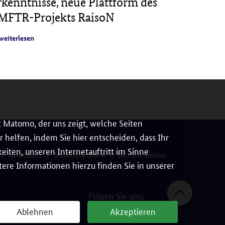
rkenntnisse, neue Plattform des
dauerha
MFTR-Projekts RaisoN
weiterles
weiterlesen
 Matomo, der uns zeigt, welche Seiten
 helfen, indem Sie hier entscheiden, dass Ihr
iten, unseren Internetauftritt im Sinne
Newsletter
Medienplattform
Barriere melden
ere Informationen hierzu finden Sie in unserer
Folgen Sie uns:
Ablehnen
Akzeptieren