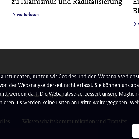
zu Islamismus und Radikalisierung
E
B
weiterlesen
auszurichten, nutzen wir Cookies und den Webanalysedienst
on der Webanalyse derzeit nicht erfasst. Sie können uns aber
hlt werden darf. Die Webanalyse verbessert unsere Möglichke
umfahrt
Kontakt
Impressum
Datenschutzerklärung
Presse
ieren. Es werden keine Daten an Dritte weitergegeben. Weit
elles
Wissenschaftskommunikation und Transfer