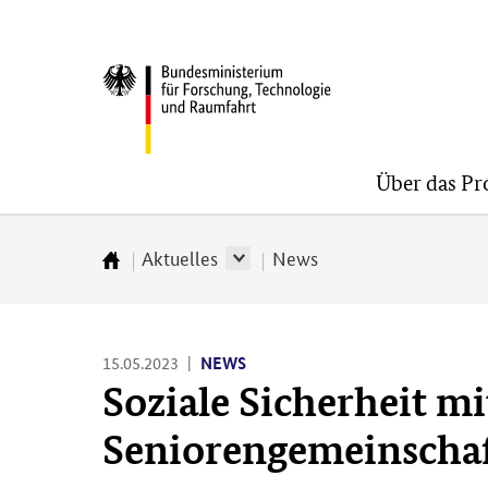
Direkt
Direkt
Direkt
zum
zum
zur
BMFTR
Inhalt
Hauptmenu
Suche
(Eingabetaste)
(Eingabetaste)
(Eingabetaste)
Über das P
Aktuelles
News
Zur
Startseite
15.05.2023
NEWS
Soziale Sicherheit mi
Seniorengemeinscha