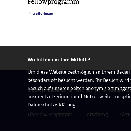
Fellowprogramm
weiterlesen
Wir bitten um Ihre Mithilfe!
Um diese Website bestmöglich an Ihrem Bedarf 
besonders oft besucht werden. Ihr Besuch wird v
Rahmenprogramm Geistes- und Sozialwissenschaften
Besuch auf unseren Seiten anonymisiert mitgezä
© Bundesministerium für Forschung, Technologie und Ra
unserer Nutzerinnen und Nutzer weiter zu optim
Datenschutzerklärung
.
Über das Programm
Forschung
Aktu