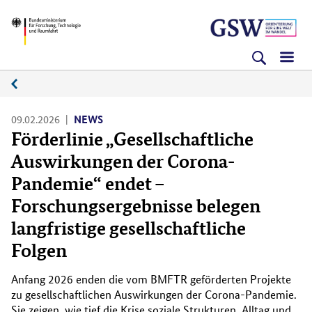
Direkt
Direkt
Direkt
BMFTR
zum
zum
zur
Inhalt
Hauptmenu
Suche
(Eingabetaste)
(Eingabetaste)
(Eingabetaste)
News
09.02.2026
NEWS
Förderlinie „Gesellschaftliche
Auswirkungen der Corona-
Pandemie“ endet –
Forschungsergebnisse belegen
langfristige gesellschaftliche
Folgen
Anfang 2026 enden die vom BMFTR geförderten Projekte
zu gesellschaftlichen Auswirkungen der Corona-Pandemie.
Sie zeigen, wie tief die Krise soziale Strukturen, Alltag und