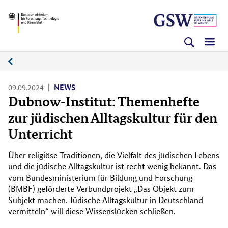
Direkt
Direkt
Direkt
BMFTR
zum
zum
zur
Inhalt
Hauptmenu
Suche
(Eingabetaste)
(Eingabetaste)
(Eingabetaste)
News
09.09.2024
NEWS
Dubnow-Institut: Themenhefte
zur jüdischen Alltagskultur für den
Unterricht
Über religiöse Traditionen, die Vielfalt des jüdischen Lebens
und die jüdische Alltagskultur ist recht wenig bekannt. Das
vom Bundesministerium für Bildung und Forschung
(BMBF) geförderte Verbundprojekt „Das Objekt zum
Subjekt machen. Jüdische Alltagskultur in Deutschland
vermitteln“ will diese Wissenslücken schließen.