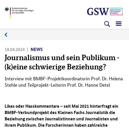
Direkt
Direkt
Direkt
BMFTR
zum
zum
zur
Inhalt
Hauptmenu
Suche
(Eingabetaste)
(Eingabetaste)
(Eingabetaste)
News
18.04.2024
NEWS
Journalismus und sein Publikum -
(k)eine schwierige Beziehung?
Interview mit BMBF-Projektkoordinatorin Prof. Dr. Helena
Stehle und Teilprojekt-Leiterin Prof. Dr. Hanne Detel
Likes
oder Hasskommentare – seit Mai 2021 hinterfragt ein
BMBF-Verbundprojekt des Kleinen Fachs Journalistik die
Beziehung zwischen Journalistinnen und Journalisten und
ihrem Publikum. Die Forscherinnen haben zahlreiche