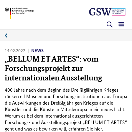
Direkt
Direkt
Direkt
BMFTR
zum
zum
zur
Inhalt
Hauptmenu
Suche
(Eingabetaste)
(Eingabetaste)
(Eingabetaste)
News
14.02.2022
NEWS
„BELLUM ET ARTES“: vom
Forschungsprojekt zur
internationalen Ausstellung
400 Jahre nach dem Beginn des Dreißigjährigen Krieges
rücken elf Museen und Forschungsinstitutionen aus Europa
die Auswirkungen des Dreißigjährigen Krieges auf die
Künstler und die Künste in Mitteleuropa in ein neues Licht.
Worum es bei dem international ausgerichteten
Forschungs- und Ausstellungsprojekt „BELLUM ET ARTES“
geht und was es bewirken will, erfahren Sie hier.