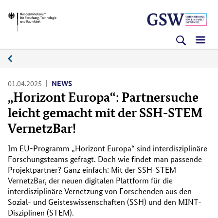
Direkt
Direkt
Direkt
BMFTR
zum
zum
zur
Inhalt
Hauptmenu
Suche
(Eingabetaste)
(Eingabetaste)
(Eingabetaste)
News
01.04.2025
NEWS
„Horizont Europa“: Partnersuche
leicht gemacht mit der SSH-STEM
VernetzBar!
Im EU-Programm „Horizont Europa“ sind interdisziplinäre
Forschungsteams gefragt. Doch wie findet man passende
Projektpartner? Ganz einfach: Mit der SSH-STEM
VernetzBar, der neuen digitalen Plattform für die
interdisziplinäre Vernetzung von Forschenden aus den
Sozial- und Geisteswissenschaften (SSH) und den MINT-
Disziplinen (STEM).