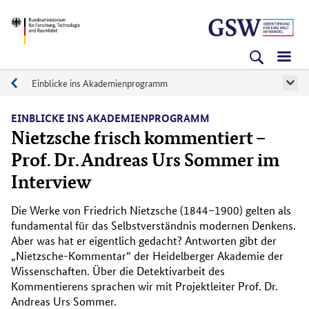
Direkt
Direkt
Direkt
BMFTR
zum
zum
zur
Inhalt
Hauptmenu
Suche
(Eingabetaste)
(Eingabetaste)
(Eingabetaste)
Einblicke ins Akademienprogramm
Aktuelles
EINBLICKE INS AKADEMIENPROGRAMM
Nietzsche frisch kommentiert –
Prof. Dr. Andreas Urs Sommer im
Interview
Die Werke von Friedrich Nietzsche (1844–1900) gelten als
fundamental für das Selbstverständnis modernen Denkens.
Aber was hat er eigentlich gedacht? Antworten gibt der
„Nietzsche-Kommentar“ der Heidelberger Akademie der
Wissenschaften. Über die Detektivarbeit des
Kommentierens sprachen wir mit Projektleiter Prof. Dr.
Andreas Urs Sommer.