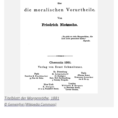
Ak
Te
Titelblatt der
Morgenröthe
, 1881
Gemeinfrei (Wikipedia Commons)