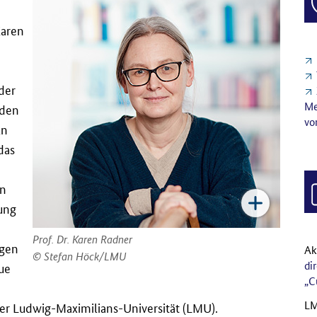
Karen
der
Me
rden
vo
ln
 das
en
tung
Prof. Dr. Karen Radner
egen
Ak
Stefan Höck/LMU
di
que
„C
LM
er Ludwig-Maximilians-Universität (LMU).