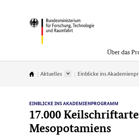
Direkt
Direkt
Direkt
zum
zum
zur
BMFTR
Inhalt
Hauptmenu
Suche
(Eingabetaste)
(Eingabetaste)
(Eingabetaste)
Über das P
Aktuelles
Einblicke ins Akademien
Zur
Startseite
EINBLICKE INS AKADEMIENPROGRAMM
17.000 Keilschriftar
Mesopotamiens