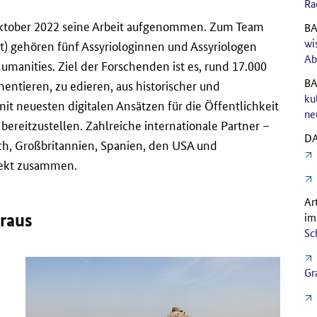
Ra
 Oktober 2022 seine Arbeit aufgenommen. Zum Team
BA
wi
t)
gehören fünf Assyriologinnen und Assyriologen
Ab
Humanities
. Ziel der Forschenden ist es, rund 17.000
BA
entieren, zu edieren, aus historischer und
ku
mit neuesten digitalen Ansätzen für die Öffentlichkeit
ne
bereitzustellen. Zahlreiche internationale Partner –
DA
ch, Großbritannien, Spanien, den USA und
jekt zusammen.
Ar
oraus
im
Sch
Gr