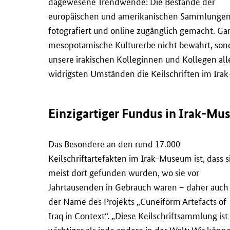
dagewesene Trendwende: Die Bestände der
europäischen und amerikanischen Sammlungen 
fotografiert und online zugänglich gemacht. Gan
mesopotamische Kulturerbe nicht bewahrt, sond
unsere irakischen Kolleginnen und Kollegen al
widrigsten Umständen die Keilschriften im Ir
Einzigartiger Fundus in Irak-M
Das Besondere an den rund 17.000
Keilschriftartefakten im Irak-Museum ist, dass s
meist dort gefunden wurden, wo sie vor
Jahrtausenden in Gebrauch waren – daher auch
der Name des Projekts „
Cuneiform Artefacts of
Iraq in Context
“. „Diese Keilschriftsammlung ist
wichtiger als jede andere in der Welt: Wir könn