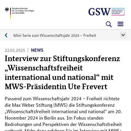
Direkt
Direkt
Direkt
BMFTR
zum
zum
zur
Inhalt
Hauptmenu
Suche
(Eingabetaste)
(Eingabetaste)
(Eingabetaste)
Mini-Serie zum Wissenschaftsjahr 2024 – Freiheit
Specials
22.01.2025
NEWS
Interview zur Stiftungskonferenz
„Wissenschaftsfreiheit
international und national“ mit
MWS-Präsidentin Ute Frevert
Passend zum Wissenschaftsjahr 2024 – Freiheit richtete
die Max Weber Stiftung (MWS) die Stiftungskonferenz
„Wissenschaftsfreiheit international und national“ am 20.
November 2024 in Berlin aus. Im Fokus standen
Bedrohungen und Perspektiven der Wissenschaftsfreiheit
weltweit. Mehr dazu erfahren Sie im Interview mit MWS-