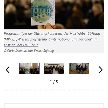
Programmflyer der Stiftungskonferenz der Max Weber Stiftung
Pa
(MWS): „Wissenschaftsfreiheit international und national“ im
Be
Festsaal der HU Berlin
mi
(Z
Carla Schmidt, Max Weber Stiftung
/ 5
1