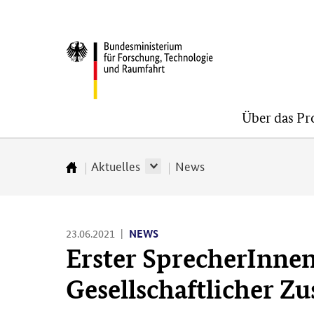
Direkt
Direkt
Direkt
zum
zum
zur
BMFTR
Inhalt
Hauptmenu
Suche
(Eingabetaste)
(Eingabetaste)
(Eingabetaste)
Über das P
Aktuelles
News
Zur
Startseite
23.06.2021
NEWS
Erster SprecherInne
Gesellschaftlicher 