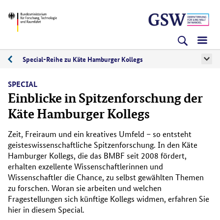
Direkt
Direkt
Direkt
BMFTR
zum
zum
zur
Inhalt
Hauptmenu
Suche
(Eingabetaste)
(Eingabetaste)
(Eingabetaste)
Special-Reihe zu Käte Hamburger Kollegs
Specials
SPECIAL
Einblicke in Spitzenforschung der
Käte Hamburger Kollegs
Zeit, Freiraum und ein kreatives Umfeld – so entsteht
geisteswissenschaftliche Spitzenforschung. In den Käte
Hamburger Kollegs, die das BMBF seit 2008 fördert,
erhalten exzellente Wissenschaftlerinnen und
Wissenschaftler die Chance, zu selbst gewählten Themen
zu forschen. Woran sie arbeiten und welchen
Fragestellungen sich künftige Kollegs widmen, erfahren Sie
hier in diesem Special.