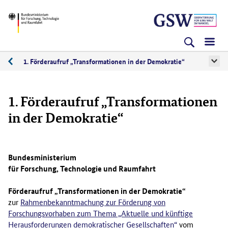
Direkt
Direkt
Direkt
BMFTR
zum
zum
zur
Inhalt
Hauptmenu
Suche
(Eingabetaste)
(Eingabetaste)
(Eingabetaste)
1. Förderaufruf „Transformationen in der Demokratie“
Demokratieforschung
1. Förderaufruf „Transformationen
in der Demokratie“
Bundesministerium
für Forschung, Technologie und Raumfahrt
Förderaufruf „Transformationen in der Demokratie“
zur
Rahmenbekanntmachung zur Förderung von
Forschungsvorhaben zum Thema „Aktuelle und künftige
Herausforderungen demokratischer Gesellschaften“
vom