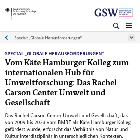
Direkt
Direkt
Direkt
BMFTR
zum
zum
zur
Inhalt
Hauptmenu
Suche
(Eingabetaste)
(Eingabetaste)
(Eingabetaste)
Special: „Globale Herausforderungen“
Specials
SPECIAL „GLOBALE HERAUSFORDERUNGEN“
Vom Käte Hamburger Kolleg zum
internationalen Hub für
Umweltforschung: Das Rachel
Carson Center Umwelt und
Gesellschaft
Das Rachel Carson Center Umwelt und Gesellschaft, das
von 2009 bis 2023 vom BMBF als Käte Hamburger Kolleg
gefördert wurde, erforscht das Verhältnis von Natur und
Kultur interdisziplinär in unterschiedlichen Kontexten.