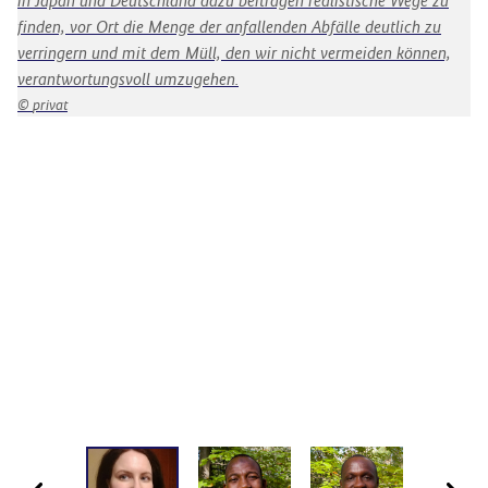
in Japan und Deutschland dazu beitragen realistische Wege zu
in
finden, vor Ort die Menge der anfallenden Abfälle deutlich zu
On
verringern und mit dem Müll, den wir nicht vermeiden können,
Um
verantwortungsvoll umzugehen.
en
so
privat
üb