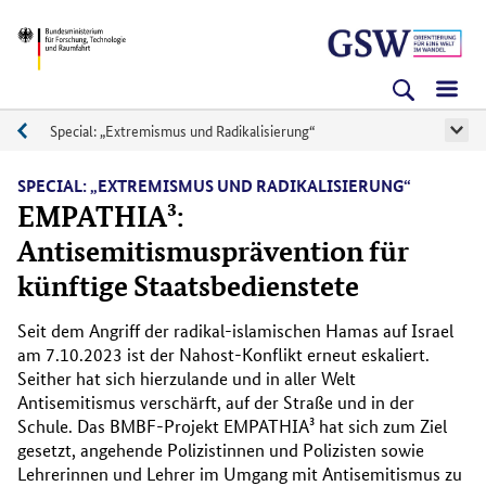
Direkt
Direkt
Direkt
BMFTR
zum
zum
zur
Inhalt
Hauptmenu
Suche
(Eingabetaste)
(Eingabetaste)
(Eingabetaste)
Special: „Extremismus und Radikalisierung“
Specials
SPECIAL: „EXTREMISMUS UND RADIKALISIERUNG“
EMPATHIA³:
Antisemitismusprävention für
künftige Staatsbedienstete
Seit dem Angriff der radikal-islamischen Hamas auf Israel
am 7.10.2023 ist der Nahost-Konflikt erneut eskaliert.
Seither hat sich hierzulande und in aller Welt
Antisemitismus verschärft, auf der Straße und in der
Schule. Das BMBF-Projekt EMPATHIA³ hat sich zum Ziel
gesetzt, angehende Polizistinnen und Polizisten sowie
Lehrerinnen und Lehrer im Umgang mit Antisemitismus zu