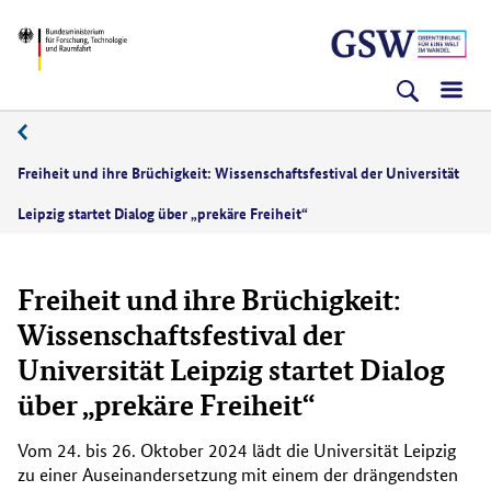
Direkt
Direkt
Direkt
BMFTR
zum
zum
zur
Inhalt
Hauptmenu
Suche
(Eingabetaste)
(Eingabetaste)
(Eingabetaste)
Freiheit und ihre Brüchigkeit: Wissenschaftsfestival der Universität
Leipzig startet Dialog über „prekäre Freiheit“
Freiheit und ihre Brüchigkeit:
Wissenschaftsfestival der
Universität Leipzig startet Dialog
über „prekäre Freiheit“
Vom 24. bis 26. Oktober 2024 lädt die Universität Leipzig
zu einer Auseinandersetzung mit einem der drängendsten