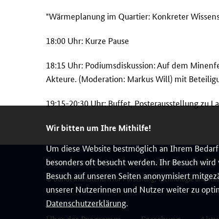
"Wärmeplanung im Quartier: Konkreter Wissenstr
18:00 Uhr: Kurze Pause
18:15 Uhr: Podiumsdiskussion: Auf dem Minenf
Akteure. (Moderation: Markus Will) mit Beteili
19:15-20:30 Uhr: Buffet, Posterausstellung zu
Wir bitten um Ihre Mithilfe!
Um diese Website bestmöglich an Ihrem Bedarf 
besonders oft besucht werden. Ihr Besuch wird v
Rahmenprogramm Geistes- und Sozialwissenschaften
Besuch auf unseren Seiten anonymisiert mitgezä
© Bundesministerium für Forschung, Technologie und Ra
unserer Nutzerinnen und Nutzer weiter zu optim
Datenschutzerklärung
.
Über das Programm
Forschung
Aktu