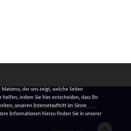
 Matomo, der uns zeigt, welche Seiten
 helfen, indem Sie hier entscheiden, dass Ihr
iten, unseren Internetauftritt im Sinne
Newsletter
Medienplattform
Barriere melden
ere Informationen hierzu finden Sie in unserer
Folgen Sie uns: