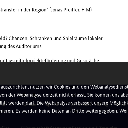
ansfer in der Region" (Jonas Pfeiffer, F-M)
eld? Chancen, Schranken und Spielräume lokaler
gung des Auditoriums
 Landtagsmittelprojekteförderung und Gespräche
auszurichten, nutzen wir Cookies und den Webanalysedienst
on der Webanalyse derzeit nicht erfasst. Sie können uns aber
hlt werden darf. Die Webanalyse verbessert unsere Möglichke
umfahrt
Kontakt
Impressum
Datenschutzerklärung
Presse
ieren. Es werden keine Daten an Dritte weitergegeben. Weit
elles
Wissenschaftskommunikation und Transfer