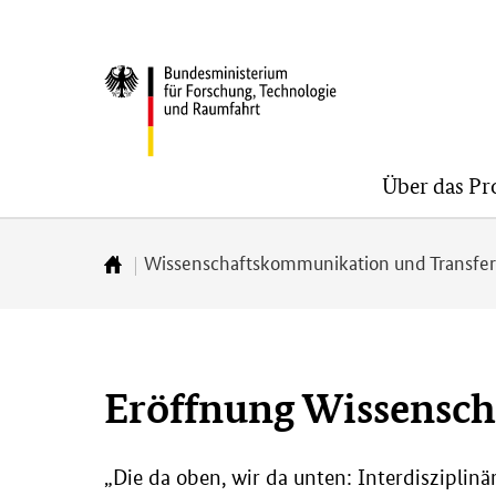
Direkt
Direkt
Direkt
zum
zum
zur
BMFTR
Inhalt
Hauptmenu
Suche
(Eingabetaste)
(Eingabetaste)
(Eingabetaste)
Über das P
Wissenschaftskommunikation und Transfe
Zur
Startseite
Eröffnung Wissensch
„Die da oben, wir da unten: Interdisziplin