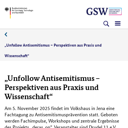
Direkt
Direkt
Direkt
BMFTR
zum
zum
zur
Inhalt
Hauptmenu
Suche
(Eingabetaste)
(Eingabetaste)
(Eingabetaste)
„Unfollow Antisemitismus – Perspektiven aus Praxis und
Wissenschaft“
„Unfollow Antisemitismus –
Perspektiven aus Praxis und
Wissenschaft“
Am 5. November 2025 findet im Volkshaus in Jena eine
Fachtagung zu Antisemitismusprävention statt. Geboten
werden Fachimpulse, Workshops und zentrale Ergebnisse
des Projekts „deras_on“. Veranstalter sind Drudel 11 e.V.