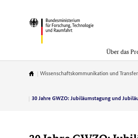
Direkt
Direkt
Direkt
zum
zum
zur
BMFTR
Inhalt
Hauptmenu
Suche
(Eingabetaste)
(Eingabetaste)
(Eingabetaste)
Über das P
Wissenschaftskommunikation und Transfe
Zur
Startseite
30 Jahre GWZO: Jubiläumstagung und Jubiläu