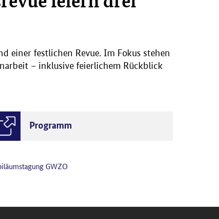
evue feiern drei
d einer festlichen Revue. Im Fokus stehen
arbeit – inklusive feierlichem Rückblick
Programm
biläumstagung GWZO