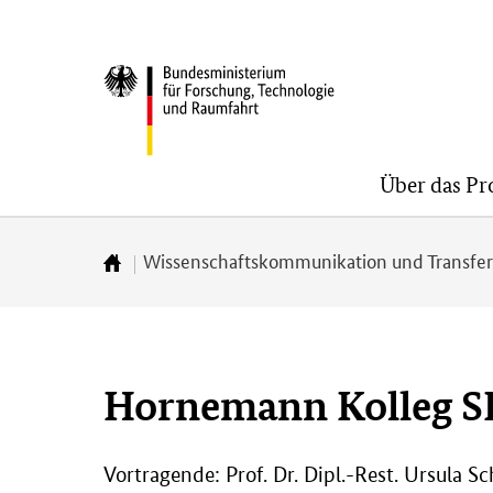
Direkt
Direkt
Direkt
zum
zum
zur
BMFTR
Inhalt
Hauptmenu
Suche
(Eingabetaste)
(Eingabetaste)
(Eingabetaste)
Über das P
Wissenschaftskommunikation und Transfe
Zur
Startseite
Hornemann Kolleg SP
Vortragende: Prof. Dr. Dipl.-Rest. Ursula