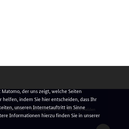
 Matomo, der uns zeigt, welche Seiten
 helfen, indem Sie hier entscheiden, dass Ihr
iten, unseren Internetauftritt im Sinne
Newsletter
Medienplattform
Barriere melden
ere Informationen hierzu finden Sie in unserer