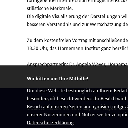
stilistische Merkmale.
Die digitale Visualisierung der Darstellungen 
besseren Verständnis und zur Wertschätzung d
Zu dem kostenfreien Vortrag mit anschließend
18.30 Uhr, das Hornemann Institut ganz herzlich 
Ansprechpartnerin: Dr. Angela Weyer, Hornema
Wir bitten um Ihre Mithilfe!
Um diese Website bestmöglich an Ihrem Bedarf 
besonders oft besucht werden. Ihr Besuch wird v
Rahmenprogramm Geistes- und Sozialwissenschaften
Besuch auf unseren Seiten anonymisiert mitgezä
© Bundesministerium für Forschung, Technologie und Ra
unserer Nutzerinnen und Nutzer weiter zu optim
Datenschutzerklärung
.