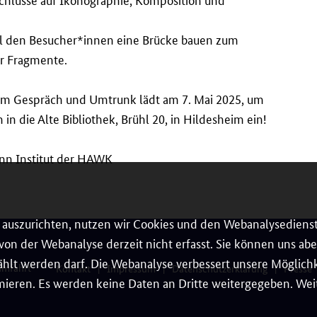
will den Besucher*innen eine Brücke bauen zum
er Fragmente.
em Gespräch und Umtrunk lädt am 7. Mai 2025, um
in die Alte Bibliothek, Brühl 20, in Hildesheim ein!
nn Institut der HAWK
auszurichten, nutzen wir Cookies und den Webanalysedienst
on der Webanalyse derzeit nicht erfasst. Sie können uns aber
hlt werden darf. Die Webanalyse verbessert unsere Möglichke
umfahrt
Kontakt
Impressum
Datenschutzerklärung
Presse
ieren. Es werden keine Daten an Dritte weitergegeben. Weit