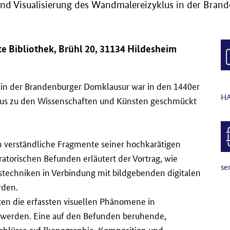
nd Visualisierung des Wandmalereizyklus in der Bran
te Bibliothek, Brühl 20, 31134 Hildesheim
 in der Brandenburger Domklausur war in den 1440er
HA
lus zu den Wissenschaften und Künsten geschmückt
 verständliche Fragmente seiner hochkarätigen
atorischen Befunden erläutert der Vortrag, wie
se
stechniken in Verbindung mit bildgebenden digitalen
rden.
en die erfassten visuellen Phänomene in
t werden. Eine auf den Befunden beruhende,
chlüsse auf Ikonographie, Komposition und