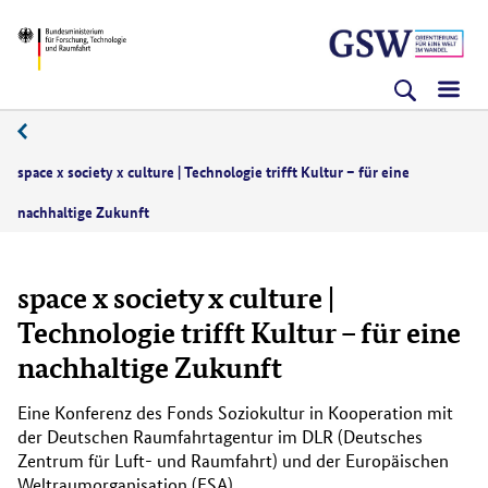
Direkt
Direkt
Direkt
BMFTR
zum
zum
zur
Inhalt
Hauptmenu
Suche
(Eingabetaste)
(Eingabetaste)
(Eingabetaste)
space x society x culture | Technologie trifft Kultur – für eine
nachhaltige Zukunft
space x society x culture |
Technologie trifft Kultur – für eine
nachhaltige Zukunft
Eine Konferenz des Fonds Soziokultur in Kooperation mit
der Deutschen Raumfahrtagentur im DLR (Deutsches
Zentrum für Luft- und Raumfahrt) und der Europäischen
Weltraumorganisation (ESA).