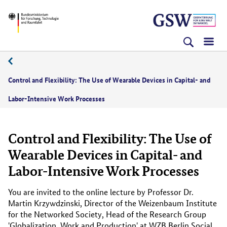
Direkt
Direkt
Direkt
BMFTR
zum
zum
zur
Inhalt
Hauptmenu
Suche
(Eingabetaste)
(Eingabetaste)
(Eingabetaste)
Control and Flexibility: The Use of Wearable Devices in Capital- and
Labor-Intensive Work Processes
Control and Flexibility: The Use of
Wearable Devices in Capital- and
Labor-Intensive Work Processes
You are invited to the online lecture by Professor Dr.
Martin Krzywdzinski, Director of the Weizenbaum Institute
for the Networked Society, Head of the Research Group
'Globalization, Work and Production' at WZB Berlin Social