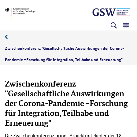
Direkt
Direkt
Direkt
BMFTR
zum
zum
zur
Inhalt
Hauptmenu
Suche
(Eingabetaste)
(Eingabetaste)
(Eingabetaste)
Zwischenkonferenz "Gesellschaftliche Auswirkungen der Corona-
Pandemie –Forschung für Integration, Teilhabe und Erneuerung"
Zwischenkonferenz
"Gesellschaftliche Auswirkungen
der Corona-Pandemie –Forschung
für Integration, Teilhabe und
Erneuerung"
Die Zwischenkonferenz bringt Projektmitglieder der 18